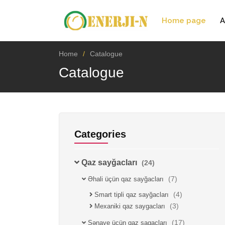
Home page
A
Home
Catalogue
Catalogue
Categories
Qaz sayğacları
(24)
(7)
Əhali üçün qaz sayğacları
(4)
Smart tipli qaz sayğacları
(3)
Mexaniki qaz saygacları
(17)
Sənaye üçün qaz sagacları