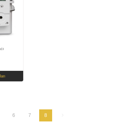
acı
ları
6
7
8