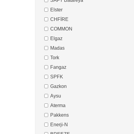
SAFT Batareya
Elster
CHFİRE
COMMON
Elgaz
Madas
Tork
Fangaz
SPFK
Gazkon
Aysu
Aterma
Pakkens
Enerji-N