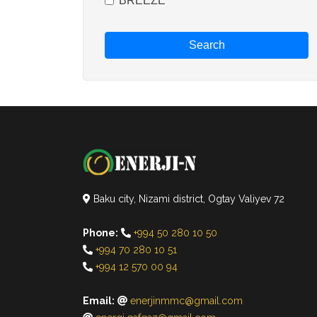
BREEZE
Search
Baku city, Nizami district, Ogtay Valiyev 72
Phone:
+994 50 280 10 50
+994 70 280 10 51
+994 12 570 00 94
Email:
enerjinmmc@gmail.com