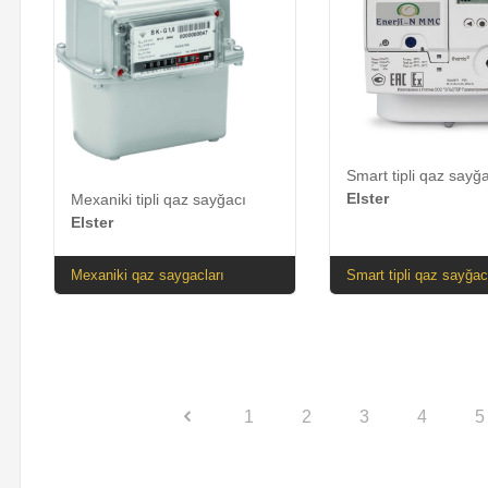
Smart tipli qaz sayğ
Elster
Mexaniki tipli qaz sayğacı
Elster
Mexaniki qaz saygacları
Smart tipli qaz sayğac
1
2
3
4
5