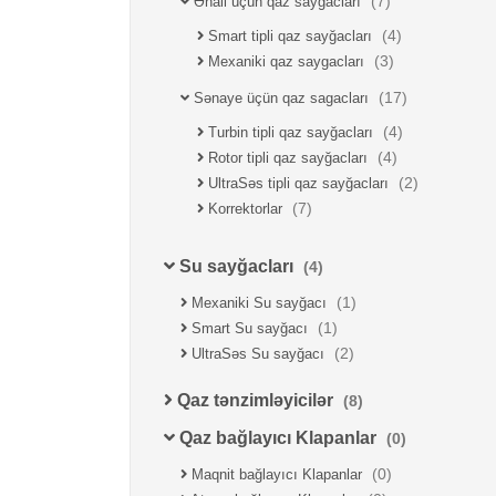
(7)
Əhali üçün qaz sayğacları
(4)
Smart tipli qaz sayğacları
(3)
Mexaniki qaz saygacları
(17)
Sənaye üçün qaz sagacları
(4)
Turbin tipli qaz sayğacları
(4)
Rotor tipli qaz sayğacları
(2)
UltraSəs tipli qaz sayğacları
(7)
Korrektorlar
Su sayğacları
(4)
(1)
Mexaniki Su sayğacı
(1)
Smart Su sayğacı
(2)
UltraSəs Su sayğacı
Qaz tənzimləyicilər
(8)
Qaz bağlayıcı Klapanlar
(0)
(0)
Maqnit bağlayıcı Klapanlar