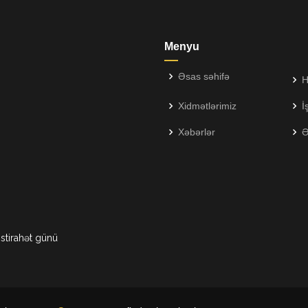
Menyu
Əsas səhifə
H
Xidmətlərimiz
İ
Xəbərlər
Ə
istirahət günü