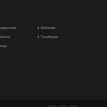
aqqımızda
Məhsullar
şlərimiz
Tərəfdaşlar
laqə