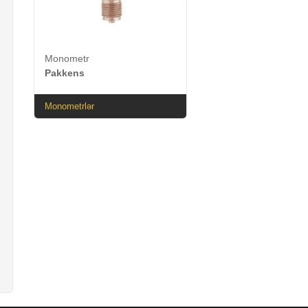
Monometr
Pakkens
Monometrlər