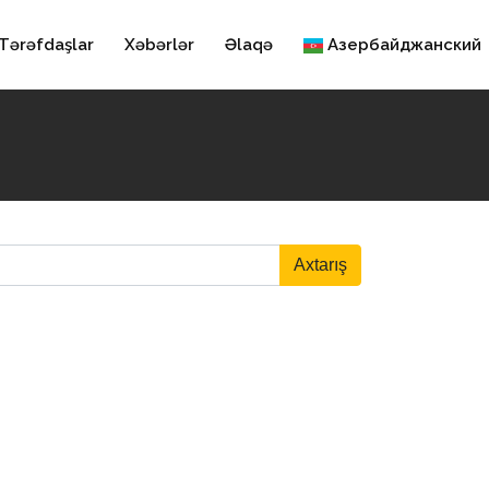
Tərəfdaşlar
Xəbərlər
Əlaqə
Азербайджанский
Axtarış