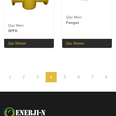
Qaz filteri
Fangaz
Qaz filteri
SPFK
Qaz filterləri
Qaz filterləri
1
2
3
4
5
6
7
8