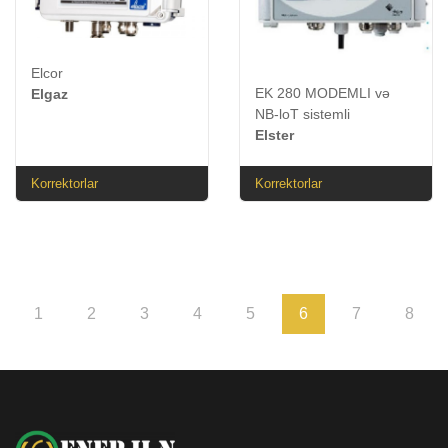
Elcor
EK 280 MODEMLI və
Elgaz
NB-loT sistemli
Elster
Korrektorlar
Korrektorlar
1
2
3
4
5
6
7
8