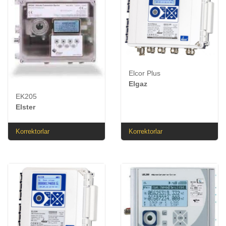
Elcor Plus
Elgaz
EK205
Elster
Korrektorlar
Korrektorlar