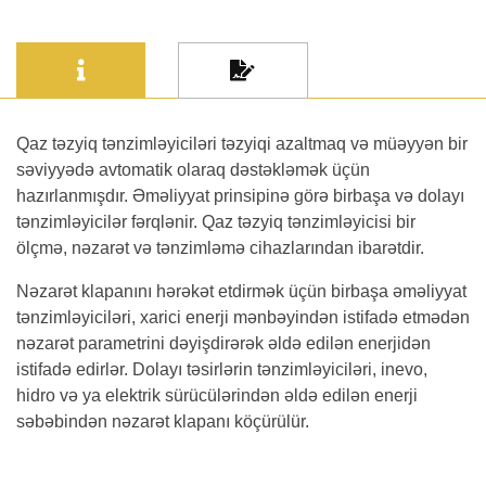
Qaz təzyiq tənzimləyiciləri təzyiqi azaltmaq və müəyyən bir
səviyyədə avtomatik olaraq dəstəkləmək üçün
hazırlanmışdır. Əməliyyat prinsipinə görə birbaşa və dolayı
tənzimləyicilər fərqlənir. Qaz təzyiq tənzimləyicisi bir
ölçmə, nəzarət və tənzimləmə cihazlarından ibarətdir.
Nəzarət klapanını hərəkət etdirmək üçün birbaşa əməliyyat
tənzimləyiciləri, xarici enerji mənbəyindən istifadə etmədən
nəzarət parametrini dəyişdirərək əldə edilən enerjidən
istifadə edirlər. Dolayı təsirlərin tənzimləyiciləri, inevo,
hidro və ya elektrik sürücülərindən əldə edilən enerji
səbəbindən nəzarət klapanı köçürülür.