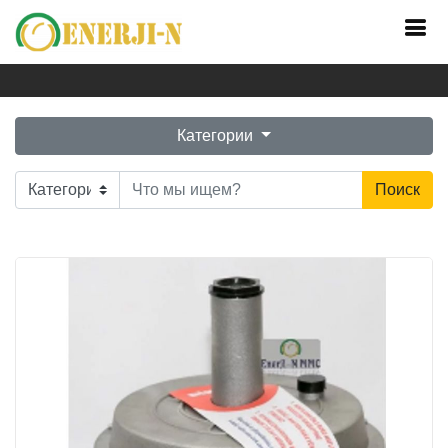
Главная
Каталог
Qaz tənzimləyicilər
Категории
Поиск