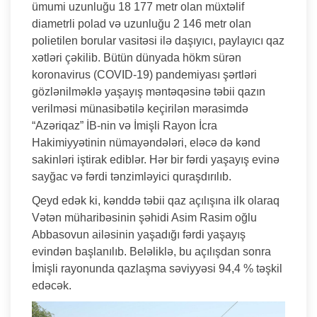
ümumi uzunluğu 18 177 metr olan müxtəlif
diametrli polad və uzunluğu 2 146 metr olan
polietilen borular vasitəsi ilə daşıyıcı, paylayıcı qaz
xətləri çəkilib. Bütün dünyada hökm sürən
koronavirus (COVID-19) pandemiyası şərtləri
gözlənilməklə yaşayış məntəqəsinə təbii qazın
verilməsi münasibətilə keçirilən mərasimdə
“Azəriqaz” İB-nin və İmişli Rayon İcra
Hakimiyyətinin nümayəndələri, eləcə də kənd
sakinləri iştirak ediblər. Hər bir fərdi yaşayış evinə
sayğac və fərdi tənzimləyici quraşdırılıb.
Qeyd edək ki, kənddə təbii qaz açılışına ilk olaraq
Vətən müharibəsinin şəhidi Asim Rasim oğlu
Abbasovun ailəsinin yaşadığı fərdi yaşayış
evindən başlanılıb. Beləliklə, bu açılışdan sonra
İmişli rayonunda qazlaşma səviyyəsi 94,4 % təşkil
edəcək.