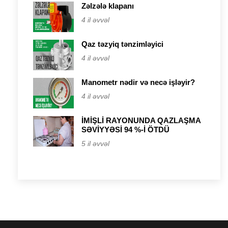
Zəlzələ klapanı
4 il əvvəl
Qaz təzyiq tənzimləyici
4 il əvvəl
Manometr nədir və necə işləyir?
4 il əvvəl
İMİŞLİ RAYONUNDA QAZLAŞMA
SƏVİYYƏSİ 94 %-İ ÖTDÜ
5 il əvvəl