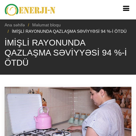
Ana səhifə
Məlumat bloqu
İMİŞLİ RAYONUNDA QAZLAŞMA SƏVİYYƏSİ 94 %-İ ÖTDÜ
İMİŞLİ RAYONUNDA
QAZLAŞMA SƏVİYYƏSİ 94 %-İ
ÖTDÜ