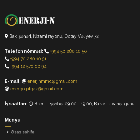
Baki şəhəri, Nizami rayonu, Oqtay Vəliyev 72
Telefon nömrəsi:
+994 50 280 10 50
+994 70 280 10 51
+994 12 570 00 94
E-mail:
enerjinmmc@gmail.com
energi.qafqaz@gmail.com
İş saatları:
B. ert. - şənbə: 09:00 - 19:00, Bazar: istirahət günü
Menyu
Əsas səhifə