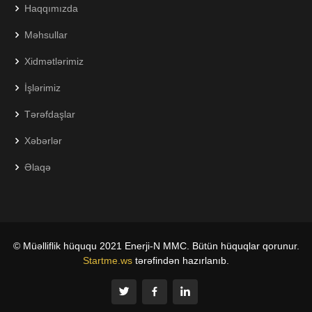
Haqqımızda
Məhsullar
Xidmətlərimiz
İşlərimiz
Tərəfdaşlar
Xəbərlər
Əlaqə
© Müəlliflik hüququ 2021 Enerji-N MMC. Bütün hüquqlar qorunur.
Startme.ws
tərəfindən hazırlanıb.