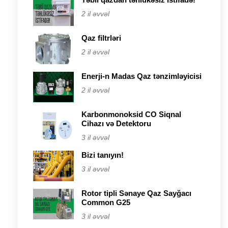
2 il əvvəl
Qaz filtrləri
2 il əvvəl
Enerji-n Madas Qaz tənzimləyicisi
2 il əvvəl
Karbonmonoksid CO Siqnal
Cihazı və Detektoru
3 il əvvəl
Bizi tanıyın!
3 il əvvəl
Rotor tipli Sənaye Qaz Sayğacı
Common G25
3 il əvvəl