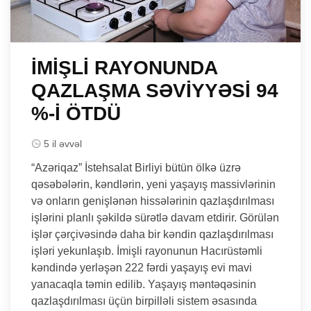
İMİŞLİ RAYONUNDA
QAZLAŞMA SƏVİYYƏSİ 94
%-İ ÖTDÜ
5 il əvvəl
“Azəriqaz” İstehsalat Birliyi bütün ölkə üzrə
qəsəbələrin, kəndlərin, yeni yaşayış massivlərinin
və onların genişlənən hissələrinin qazlaşdırılması
işlərini planlı şəkildə sürətlə davam etdirir. Görülən
işlər çərçivəsində daha bir kəndin qazlaşdırılması
işləri yekunlaşıb. İmişli rayonunun Hacırüstəmli
kəndində yerləşən 222 fərdi yaşayış evi mavi
yanacaqla təmin edilib. Yaşayış məntəqəsinin
qazlaşdırılması üçün birpilləli sistem əsasında