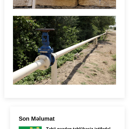
Son Məlumat
Təbii qazdan təhlükəsiz istifadə!